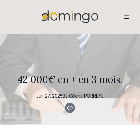
42 000€ en + en 3 mois.
Jun 27, 2025
By
Cédric
PORREYE
CP